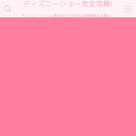
ディズニーショー完全攻略!
ディズニーショーに関するさまざまな詳細情報をお届け！
MENU
サイトマップ
お問い合わせ
運営者情報
プライバシーポリシー
運営者プロフィール｜TDR Show Navi 管理人
teruについて
攻略・レストラン・グッズ・DPA総合